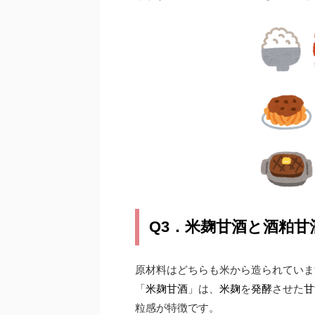
Q3．米麹甘酒と酒粕
原材料はどちらも米から造られていま
「
米麹甘酒
」は、
米麹
を
発酵
させた
甘
粒感が特徴です。