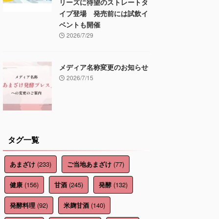
リーズに待望のストレートタ
イプ登場 発売前には試飲イ
ベントも開催
2026/7/29
メディア名称変更のお知らせ
2026/7/15
タグ一覧
(233)
(77)
あまざけ
ご当地あまざけ
(156)
(245)
(132)
健康
甘酒
発酵
(92)
(140)
発酵料理
米麹甘酒