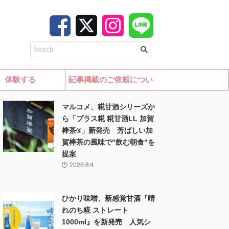
体験する
記事掲載のご依頼につい
て
マルコメ、糀甘酒シリーズか
ら「プラス糀 糀甘酒LL 加賀
棒茶®」新発売 芳ばしい加
賀棒茶の風味で"飲む朝食"を
提案
2026/8/4
ひかり味噌、新感覚甘酒『晴
れのち糀 ストレート
1000ml』を新発売 人気シ