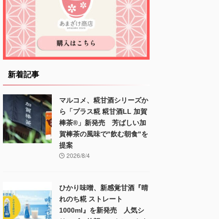
新着記事
マルコメ、糀甘酒シリーズか
ら「プラス糀 糀甘酒LL 加賀
棒茶®」新発売 芳ばしい加
賀棒茶の風味で"飲む朝食"を
提案
2026/8/4
ひかり味噌、新感覚甘酒『晴
れのち糀 ストレート
1000ml』を新発売 人気シ