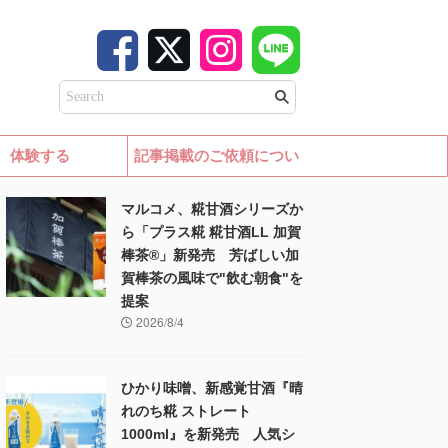
体験する
記事掲載のご依頼につい
て
マルコメ、糀甘酒シリーズか
ら「プラス糀 糀甘酒LL 加賀
棒茶®」新発売 芳ばしい加
賀棒茶の風味で"飲む朝食"を
提案
2026/8/4
ひかり味噌、新感覚甘酒『晴
れのち糀 ストレート
1000ml』を新発売 人気シ