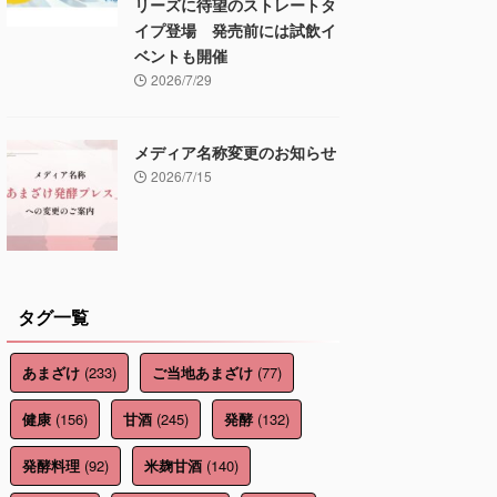
リーズに待望のストレートタ
イプ登場 発売前には試飲イ
ベントも開催
2026/7/29
メディア名称変更のお知らせ
2026/7/15
タグ一覧
(233)
(77)
あまざけ
ご当地あまざけ
(156)
(245)
(132)
健康
甘酒
発酵
(92)
(140)
発酵料理
米麹甘酒