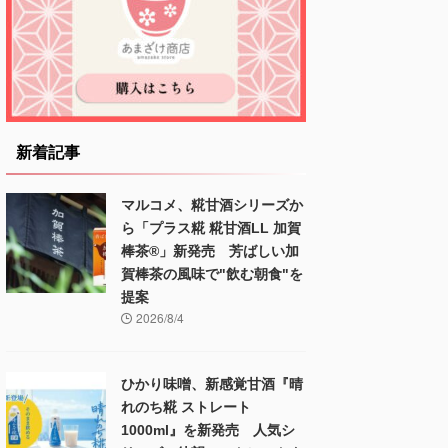
新着記事
マルコメ、糀甘酒シリーズか
ら「プラス糀 糀甘酒LL 加賀
棒茶®」新発売 芳ばしい加
賀棒茶の風味で"飲む朝食"を
提案
2026/8/4
ひかり味噌、新感覚甘酒『晴
れのち糀 ストレート
1000ml』を新発売 人気シ