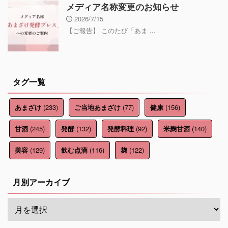
メディア名称変更のお知らせ
2026/7/15
【ご報告】 このたび「あま ...
タグ一覧
(233)
(77)
(156)
あまざけ
ご当地あまざけ
健康
(245)
(132)
(92)
(140)
甘酒
発酵
発酵料理
米麹甘酒
(129)
(116)
(122)
美容
飲む点滴
麹
月別アーカイブ