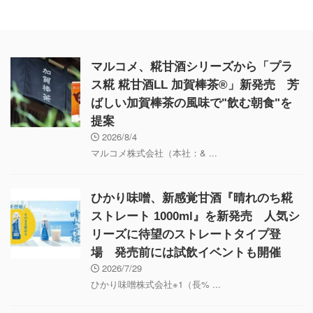
マルコメ、糀甘酒シリーズから「プラ
ス糀 糀甘酒LL 加賀棒茶®」新発売 芳
ばしい加賀棒茶の風味で"飲む朝食"を
提案
2026/8/4
マルコメ株式会社（本社：& ...
ひかり味噌、新感覚甘酒『晴れのち糀
ストレート 1000ml』を新発売 人気シ
リーズに待望のストレートタイプ登
場 発売前には試飲イベントも開催
2026/7/29
ひかり味噌株式会社※1（長% ...