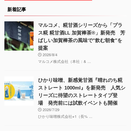
新着記事
マルコメ、糀甘酒シリーズから「プラ
ス糀 糀甘酒LL 加賀棒茶®」新発売 芳
ばしい加賀棒茶の風味で"飲む朝食"を
提案
2026/8/4
マルコメ株式会社（本社：& ...
ひかり味噌、新感覚甘酒『晴れのち糀
ストレート 1000ml』を新発売 人気シ
リーズに待望のストレートタイプ登
場 発売前には試飲イベントも開催
2026/7/29
ひかり味噌株式会社※1（長% ...