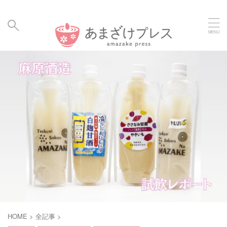
毎日の暮らしに、あまざけと発酵食のメディア | Amaz
ake Hakko Press
HOME
>
全記事
>