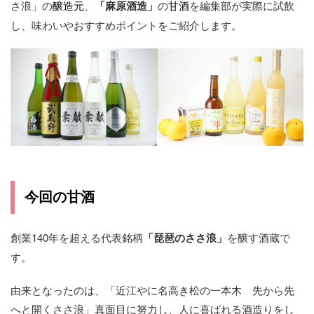
さ浪」の
醸造元
、
「麻原酒造」
の
甘酒
を編集部が実際に試飲
し、味わいやおすすめポイントをご紹介します。
今回の甘酒
創業140年を超える代表銘柄
「琵琶のささ浪」
を醸す酒蔵で
す。
由来となったのは、「近江やに名高き松の一本木 先から先
へと開くささ浪」真面目に努力し、人に喜ばれる酒造りをし