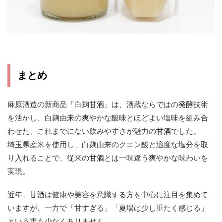
まとめ
麻原酒造の新商品「白麹
甘酒
」は、酒蔵ならではの
発酵
技術
を活かし、白麹由来の爽やかな酸味とほどよい塩味を組み合
わせた、これまでにない飲みやすさが魅力の
甘酒
でした。
埼玉県産米を使用し、白麹由来のクエン酸と適度な塩分を取
り入れることで、従来の
甘酒
とは一味違う爽やかな味わいを
実現。
近年、
甘酒
は健康や美容を意識する方を中心に注目を集めて
いますが、一方で「甘すぎる」「夏場は少し重たく感じる」
という声も少なくありません。