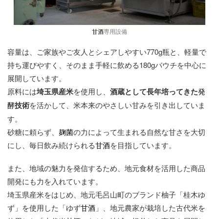
甘酒
専用設備
容量は、ご家族やご友人とシェアしやすい770g瓶と、軽量で
持ち運びやすく、そのまま手軽に飲める180gパウチを中心に
展開しています。
原料には
埼玉県産米
を使用し、
酒蔵として長年培ってきた
発
酵
技術
を活かして、米本来のやさしい甘みを引き出していま
す。
砂糖に頼らず、
麹菌
の力によって生まれる自然な甘さを大切
にし、毎日飲み続けられる
甘酒
を目指しています。
また、地域の魅力を発信するため、地元食材を活用した商品
開発にも力を入れています。
埼玉県産米をはじめ、地元毛呂山町のブランド柚子「桂木ゆ
ず」を使用した「ゆず
甘酒
」、地元農家が栽培した古代米を