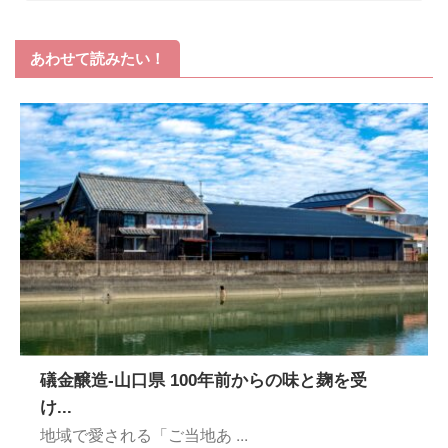
あわせて読みたい！
礒金醸造-山口県 100年前からの味と麹を受
け...
地域で愛される「ご当地あ ...