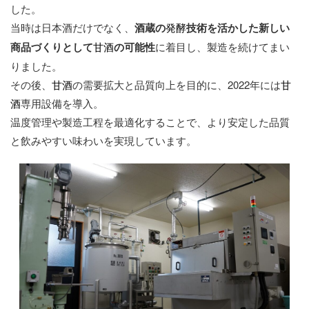
した。
当時は日本酒だけでなく、
酒蔵の
発酵
技術を活かした新しい
商品づくりとして
甘酒
の可能性
に着目し、製造を続けてまい
りました。
その後、
甘酒
の需要拡大と品質向上を目的に、2022年には
甘
酒
専用設備を導入。
温度管理や製造工程を最適化することで、より安定した品質
と飲みやすい味わいを実現しています。