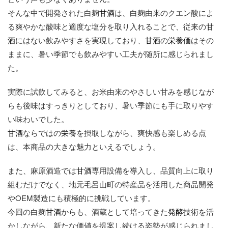
そんな中で開発された白麹
甘酒
は、白麹由来のクエン酸によ
る爽やかな酸味と適度な塩分を取り入れることで、従来の
甘
酒
にはない飲みやすさを実現しており、
甘酒
の
栄養価
はその
ままに、暑い季節でも飲みやすい工夫が随所に感じられまし
た。
実際に試飲してみると、お米由来のやさしい甘みを感じなが
らも後味はすっきりとしており、暑い季節にも手に取りやす
い味わいでした。
甘酒
ならではの
栄養
を摂取しながら、爽快感も楽しめる点
は、本商品の大きな魅力といえるでしょう。
また、麻原酒造では
甘酒
専用設備を導入し、品質向上に取り
組むだけでなく、地元毛呂山町の特産品を活用した商品開発
やOEM製造にも積極的に挑戦しています。
今回の白麹
甘酒
からも、酒蔵として培ってきた
発酵
技術を活
かしながら、新たな価値を提案し続ける姿勢が感じられまし