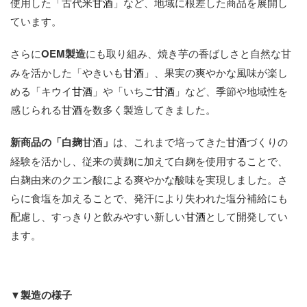
使用した「古代米
甘酒
」など、地域に根差した商品を展開し
ています。
さらに
OEM製造
にも取り組み、焼き芋の香ばしさと自然な甘
みを活かした「やきいも
甘酒
」、果実の爽やかな風味が楽し
める「キウイ
甘酒
」や「いちご
甘酒
」など、季節や地域性を
感じられる
甘酒
を数多く製造してきました。
新商品の「白麹
甘酒
」
は、これまで培ってきた
甘酒
づくりの
経験を活かし、従来の黄麹に加えて白麹を使用することで、
白麹由来のクエン酸による爽やかな酸味を実現しました。さ
らに食塩を加えることで、発汗により失われた塩分補給にも
配慮し、すっきりと飲みやすい新しい
甘酒
として開発してい
ます。
▼
製造の様子