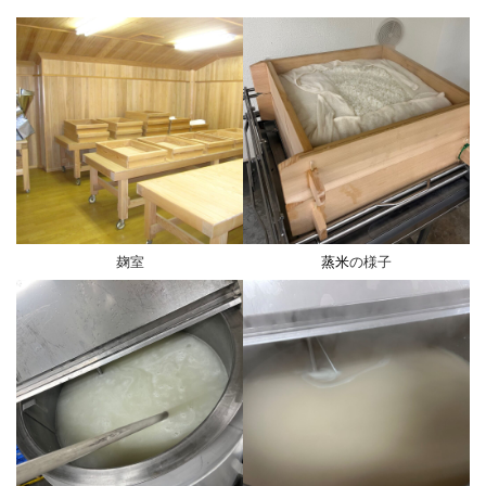
麹室
蒸米
の様子