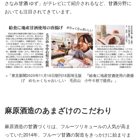
さなみ
甘酒
ゆず」がテレビにて紹介されるなど、
甘酒
分野に
おいても注目されてきています。
※
「東京新聞2025年11月18日朝刊18面埼玉版
『給食に地産
甘酒
使用の唐揚
げ めちゃくちゃおいしい 毛呂山 小中６校で提供』」
麻原酒造のあまざけのこだわり
麻原酒造の
甘酒
づくりは、フルーツリキュールの人気が高ま
っていた2014年、フルーツ
甘酒
の製造をきっかけに始まりま