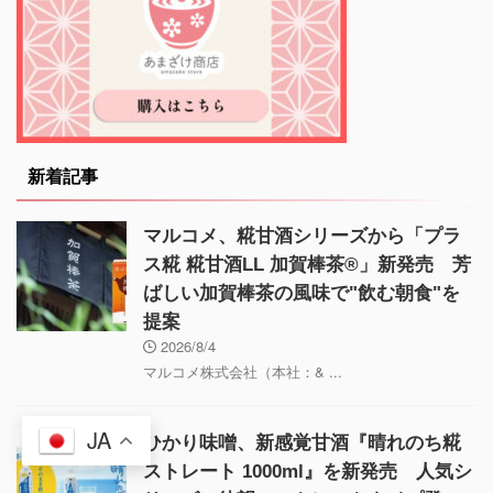
新着記事
マルコメ、糀甘酒シリーズから「プラ
ス糀 糀甘酒LL 加賀棒茶®」新発売 芳
ばしい加賀棒茶の風味で"飲む朝食"を
提案
2026/8/4
マルコメ株式会社（本社：& ...
JA
ひかり味噌、新感覚甘酒『晴れのち糀
ストレート 1000ml』を新発売 人気シ