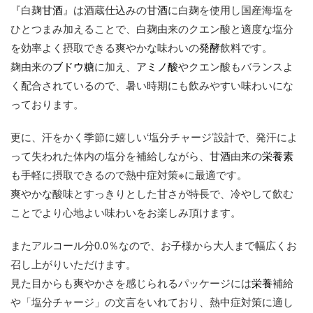
『白麹
甘酒
』は酒蔵仕込みの
甘酒
に白麹を使用し国産海塩を
ひとつまみ加えることで、白麹由来のクエン酸と適度な塩分
を効率よく摂取できる爽やかな味わいの
発酵
飲料です。
麹由来の
ブドウ糖
に加え、
アミノ酸
やクエン酸もバランスよ
く配合されているので、暑い時期にも飲みやすい味わいにな
っております。
更に、汗をかく季節に嬉しい‘塩分チャージ’設計で、発汗によ
って失われた体内の塩分を補給しながら、
甘酒
由来の
栄養素
も手軽に摂取できるので熱中症対策※に最適です。
爽やかな酸味とすっきりとした甘さが特長で、冷やして飲む
ことでより心地よい味わいをお楽しみ頂けます。
またアルコール分0.0％なので、お子様から大人まで幅広くお
召し上がりいただけます。
見た目からも爽やかさを感じられるパッケージには
栄養
補給
や「塩分チャージ」の文言をいれており、熱中症対策に適し