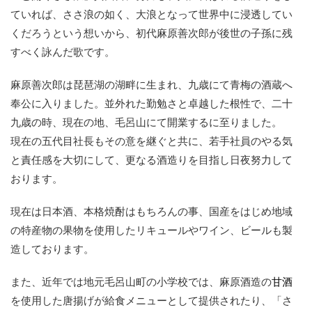
ていれば、ささ浪の如く、大浪となって世界中に浸透してい
くだろうという想いから、初代麻原善次郎が後世の子孫に残
すべく詠んだ歌です。
麻原善次郎は琵琶湖の湖畔に生まれ、九歳にて青梅の酒蔵へ
奉公に入りました。並外れた勤勉さと卓越した根性で、二十
九歳の時、現在の地、毛呂山にて開業するに至りました。
現在の五代目社長もその意を継ぐと共に、若手社員のやる気
と責任感を大切にして、更なる酒造りを目指し日夜努力して
おります。
現在は日本酒、本格焼酎はもちろんの事、国産をはじめ地域
の特産物の果物を使用したリキュールやワイン、ビールも製
造しております。
また、近年では地元毛呂山町の小学校では、麻原酒造の
甘酒
を使用した唐揚げが給食メニューとして提供されたり、「さ