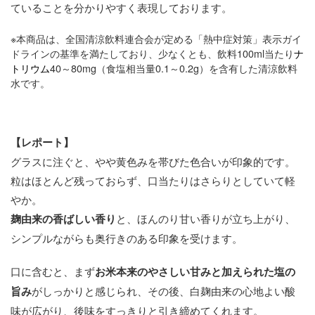
ていることを分かりやすく表現しております。
※本商品は、全国清涼飲料連合会が定める「熱中症対策」表示ガイ
ドラインの基準を満たしており、少なくとも、飲料100ml当たり
ナ
トリウム
40～80mg（食塩相当量0.1～0.2g）を含有した清涼飲料
水です。
【レポート】
グラスに注ぐと、やや黄色みを帯びた色合いが印象的です。
粒はほとんど残っておらず、口当たりはさらりとしていて軽
やか。
麹由来の香ばしい香り
と、ほんのり甘い香りが立ち上がり、
シンプルながらも奥行きのある印象を受けます。
口に含むと、まず
お米本来のやさしい甘みと加えられた塩の
旨み
がしっかりと感じられ、その後、白麹由来の心地よい酸
味が広がり、後味をすっきりと引き締めてくれます。