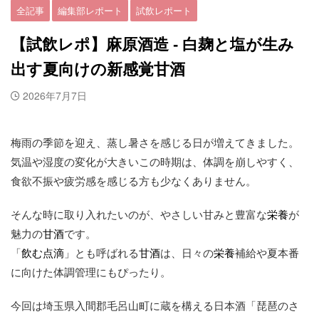
全記事
編集部レポート
試飲レポート
【試飲レポ】麻原酒造 - 白麹と塩が生み
出す夏向けの新感覚甘酒
2026年7月7日
梅雨の季節を迎え、蒸し暑さを感じる日が増えてきました。
気温や湿度の変化が大きいこの時期は、体調を崩しやすく、
食欲不振や疲労感を感じる方も少なくありません。
そんな時に取り入れたいのが、やさしい甘みと豊富な
栄養
が
魅力の
甘酒
です。
「
飲む点滴
」とも呼ばれる
甘酒
は、日々の
栄養
補給や夏本番
に向けた体調管理にもぴったり。
今回は埼玉県入間郡毛呂山町に蔵を構える日本酒「琵琶のさ