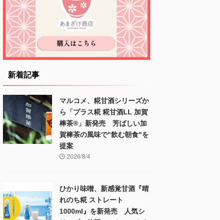
新着記事
マルコメ、糀甘酒シリーズか
ら「プラス糀 糀甘酒LL 加賀
棒茶®」新発売 芳ばしい加
賀棒茶の風味で"飲む朝食"を
提案
2026/8/4
ひかり味噌、新感覚甘酒『晴
れのち糀 ストレート
1000ml』を新発売 人気シ