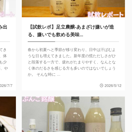
み出
【試飲レポ】足立農醸-あまざけ嫌いが造
る、嫌いでも飲める美味...
てき
春から初夏へと季節が移り変わり、日中は汗ばむよ
、体
うな日も増えてきました。新年度の慌ただしさがひ
も少
と段落する一方で、疲れがたまりやすく、なんとな
が、や
く体のだるさを感じる方も多いのではないでしょう
か。 そんな時に ...
026/7/7
2026/5/12