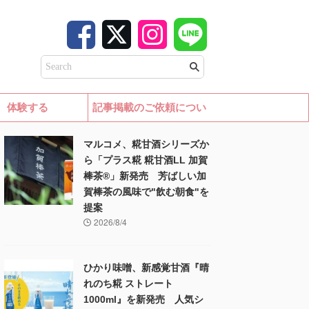
体験する
記事掲載のご依頼につい
て
マルコメ、糀甘酒シリーズか
ら「プラス糀 糀甘酒LL 加賀
棒茶®」新発売 芳ばしい加
賀棒茶の風味で"飲む朝食"を
提案
2026/8/4
ひかり味噌、新感覚甘酒『晴
れのち糀 ストレート
1000ml』を新発売 人気シ