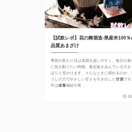
【試飲レポ】花の舞酒造-県産米100％
品質あまざけ
季節の変わり目は体調を崩しやすく、毎日の食
に気を配りたい時期。最近咳き込んでいる方を
ほらと見かけます。そんなときに頼れるのが、
うじの力でやさしい甘さを引き出した
甘酒
です
年は
栄養
補給や美 ...
20