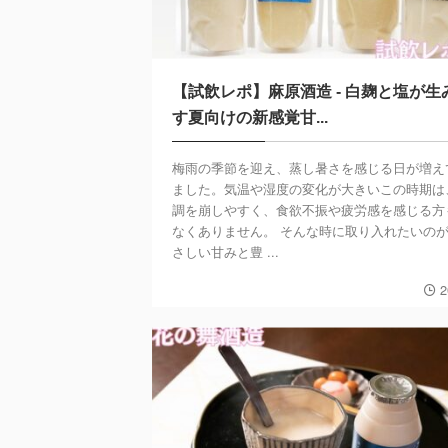
【試飲レポ】麻原酒造 - 白麹と塩が生
す夏向けの新感覚甘...
梅雨の季節を迎え、蒸し暑さを感じる日が増え
ました。気温や湿度の変化が大きいこの時期は
調を崩しやすく、食欲不振や疲労感を感じる方
なくありません。 そんな時に取り入れたいの
さしい甘みと豊 ...
2