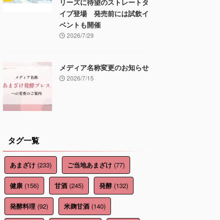
リーズに待望のストレートタ
イプ登場 発売前には試飲イ
ベントも開催
2026/7/29
メディア名称変更のお知らせ
2026/7/15
タグ一覧
(233)
(77)
あまざけ
ご当地あまざけ
(156)
(245)
(132)
健康
甘酒
発酵
(92)
(140)
発酵料理
米麹甘酒