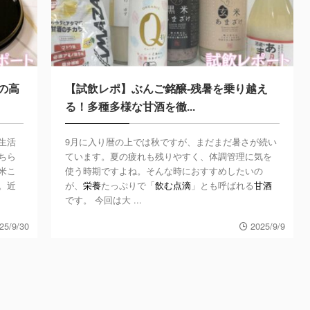
の高
【試飲レポ】ぶんご銘醸-残暑を乗り越え
る！多種多様な甘酒を徹...
生活
9月に入り暦の上では秋ですが、まだまだ暑さが続い
ちら
ています。夏の疲れも残りやすく、体調管理に気を
米こ
使う時期ですよね。そんな時におすすめしたいの
。近
が、
栄養
たっぷりで「
飲む点滴
」とも呼ばれる
甘酒
です。 今回は大 ...
25/9/30
2025/9/9