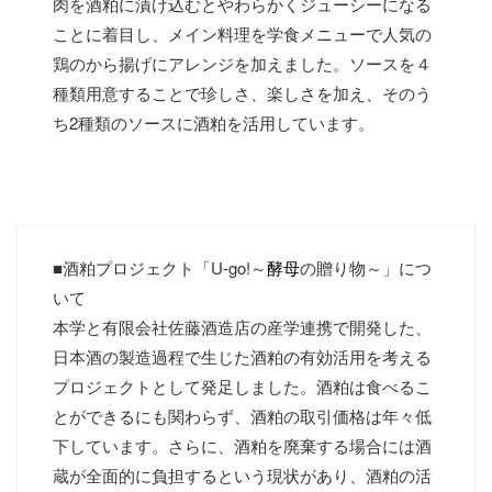
肉を酒粕に漬け込むとやわらかくジューシーになる
ことに着目し、メイン料理を学食メニューで人気の
鶏のから揚げにアレンジを加えました。ソースを４
種類用意することで珍しさ、楽しさを加え、そのう
ち2種類のソースに酒粕を活用しています。
■酒粕プロジェクト「U-go!～
酵母
の贈り物～」につ
いて
本学と有限会社佐藤酒造店の産学連携で開発した、
日本酒の製造過程で生じた酒粕の有効活用を考える
プロジェクトとして発足しました。酒粕は食べるこ
とができるにも関わらず、酒粕の取引価格は年々低
下しています。さらに、酒粕を廃棄する場合には酒
蔵が全面的に負担するという現状があり、酒粕の活