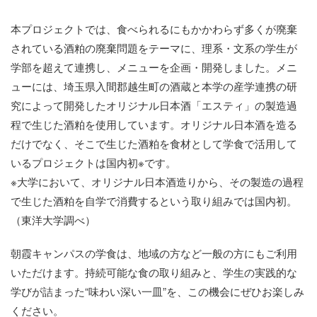
本プロジェクトでは、食べられるにもかかわらず多くが廃棄
されている酒粕の廃棄問題をテーマに、理系・文系の学生が
学部を超えて連携し、メニューを企画・開発しました。メニ
ューには、埼玉県入間郡越生町の酒蔵と本学の産学連携の研
究によって開発したオリジナル日本酒「エスティ」の製造過
程で生じた酒粕を使用しています。オリジナル日本酒を造る
だけでなく、そこで生じた酒粕を食材として学食で活用して
いるプロジェクトは国内初※です。
※大学において、オリジナル日本酒造りから、その製造の過程
で生じた酒粕を自学で消費するという取り組みでは国内初。
（東洋大学調べ）
朝霞キャンパスの学食は、地域の方など一般の方にもご利用
いただけます。持続可能な食の取り組みと、学生の実践的な
学びが詰まった“味わい深い一皿”を、この機会にぜひお楽しみ
ください。