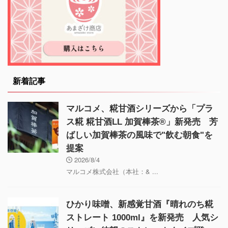
新着記事
マルコメ、糀甘酒シリーズから「プラ
ス糀 糀甘酒LL 加賀棒茶®」新発売 芳
ばしい加賀棒茶の風味で"飲む朝食"を
提案
2026/8/4
マルコメ株式会社（本社：& ...
ひかり味噌、新感覚甘酒『晴れのち糀
ストレート 1000ml』を新発売 人気シ