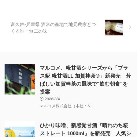
富久錦-兵庫県 酒米の産地で地元農家とつ
くる唯一無二の味
マルコメ、糀甘酒シリーズから「プラ
ス糀 糀甘酒LL 加賀棒茶®」新発売 芳
ばしい加賀棒茶の風味で"飲む朝食"を
提案
2026/8/4
マルコメ株式会社（本社：& ...
ひかり味噌、新感覚甘酒『晴れのち糀
ストレート 1000ml』を新発売 人気シ