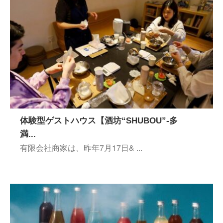
体験型ゲストハウス【酒坊“SHUBOU”-多
満...
有限会社商家は、昨年7⽉17⽇& ...