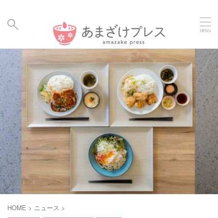
毎日の暮らしに、あまざけと発酵食のメディア | Amaz
ake Hakko Press
HOME
>
ニュース
>