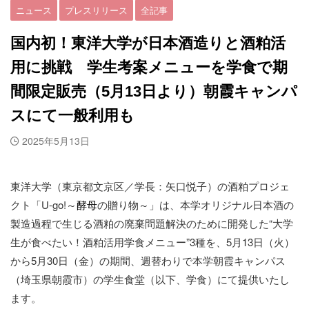
ニュース
プレスリリース
全記事
国内初！東洋大学が日本酒造りと酒粕活
用に挑戦 学生考案メニューを学食で期
間限定販売（5月13日より）朝霞キャンパ
スにて一般利用も
2025年5月13日
東洋大学（東京都文京区／学長：矢口悦子）の酒粕プロジェ
クト「U-go!～
酵母
の贈り物～」は、本学オリジナル日本酒の
製造過程で生じる酒粕の廃棄問題解決のために開発した“大学
生が食べたい！酒粕活用学食メニュー”3種を、5月13日（火）
から5月30日（金）の期間、週替わりで本学朝霞キャンパス
（埼玉県朝霞市）の学生食堂（以下、学食）にて提供いたし
ます。