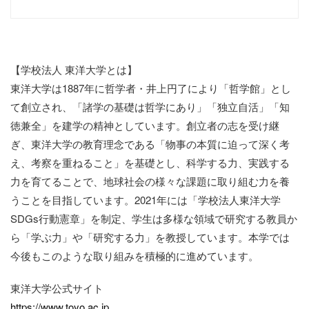
【学校法人 東洋大学とは】
東洋大学は1887年に哲学者・井上円了により「哲学館」とし
て創立され、「諸学の基礎は哲学にあり」「独立自活」「知
徳兼全」を建学の精神としています。創立者の志を受け継
ぎ、東洋大学の教育理念である「物事の本質に迫って深く考
え、考察を重ねること」を基礎とし、科学する力、実践する
力を育てることで、地球社会の様々な課題に取り組む力を養
うことを目指しています。2021年には「学校法人東洋大学
SDGs行動憲章」を制定、学生は多様な領域で研究する教員か
ら「学ぶ力」や「研究する力」を教授しています。本学では
今後もこのような取り組みを積極的に進めています。
東洋大学公式サイト
https://www.toyo.ac.jp