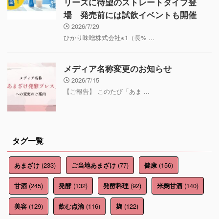
リーズに待望のストレートタイプ登
場 発売前には試飲イベントも開催
2026/7/29
ひかり味噌株式会社※1（長% ...
メディア名称変更のお知らせ
2026/7/15
【ご報告】 このたび「あま ...
タグ一覧
(233)
(77)
(156)
あまざけ
ご当地あまざけ
健康
(245)
(132)
(92)
(140)
甘酒
発酵
発酵料理
米麹甘酒
(129)
(116)
(122)
美容
飲む点滴
麹