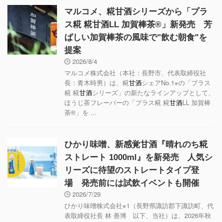
マルコメ、糀甘酒シリーズから「プラ
ス糀 糀甘酒LL 加賀棒茶®」新発売 芳
ばしい加賀棒茶の風味で"飲む朝食"を
提案
2026/8/4
マルコメ株式会社（本社：長野市、代表取締役社
長：青木時男）は、糀
甘酒
シェアNo.1※の「プラス
糀 糀
甘酒
シリーズ」の新たなラインアップとして、
ほうじ茶フレーバーの「プラス糀 糀
甘酒
LL 加賀棒
茶®」を ...
ひかり味噌、新感覚甘酒『晴れのち糀
ストレート 1000ml』を新発売 人気シ
リーズに待望のストレートタイプ登
場 発売前には試飲イベントも開催
2026/7/29
ひかり味噌株式会社※1（長野県諏訪郡下諏訪町、代
表取締役社長 林 善博 以下、当社）は、2026年秋