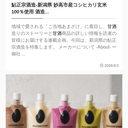
鮎正宗酒造-新潟県 妙高市産コシヒカリ玄米
100％使用 酒造...
地域で愛される「ご当地あまざけ」に着目し、
甘酒
造りのストーリーと
甘酒
商品の詳しい情報を読者の
皆様にお届けする連載企画。今回は、新潟県の鮎正
宗酒造を特集します。 メーカーについて -About- ー
御社 ...
2026/6/2