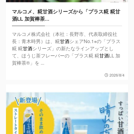
マルコメ、糀甘酒シリーズから「プラス糀 糀甘
酒LL 加賀棒茶...
マルコメ株式会社（本社：長野市、代表取締役社
長：青木時男）は、糀
甘酒
シェアNo.1※の「プラス
糀 糀
甘酒
シリーズ」の新たなラインアップとし
て、ほうじ茶フレーバーの「プラス糀 糀
甘酒
LL 加
賀棒茶®」を ...
2026/8/4