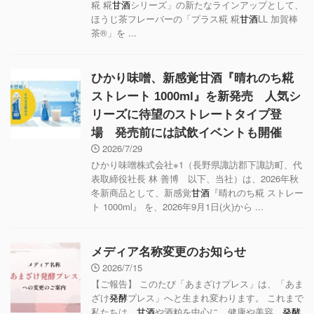
糀 糀
甘酒
シリーズ」の新たなラインアップとして、
ほうじ茶フレーバーの「プラス糀 糀
甘酒
LL 加賀棒
茶®」を ...
ひかり味噌、新感覚甘酒『晴れのち糀
ストレート 1000ml』を新発売 人気シ
リーズに待望のストレートタイプ登
場 発売前には試飲イベントも開催
2026/7/29
ひかり味噌株式会社※1（長野県諏訪郡下諏訪町、代
表取締役社長 林 善博 以下、当社）は、2026年秋
冬新商品として、新感覚
甘酒
『晴れのち糀 ストレー
ト 1000ml』 を、2026年9月1日(火)から ...
メディア名称変更のお知らせ
2026/7/15
【ご報告】 このたび「あまざけプレス」は、「あま
ざけ
発酵
プレス」へと生まれ変わります。 これまで
私たちは、
甘酒
や酒粕を中心に、健康や美容、
発酵