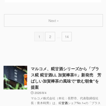
Next »
1
2
…
14
マルコメ、糀甘酒シリーズから「プラ
ス糀 糀甘酒LL 加賀棒茶®」新発売 芳
ばしい加賀棒茶の風味で"飲む朝食"を
提案
2026/8/4
マルコメ株式会社（本社：長野市、代表取締役社
長：青木時男）は、糀
甘酒
シェアNo.1※の「プラス