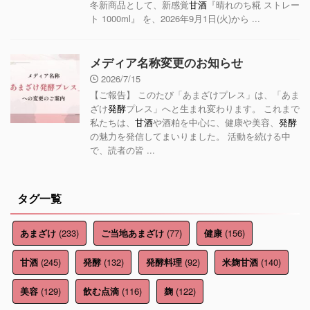
冬新商品として、新感覚
甘酒
『晴れのち糀 ストレー
ト 1000ml』 を、2026年9月1日(火)から ...
メディア名称変更のお知らせ
2026/7/15
【ご報告】 このたび「あまざけプレス」は、「あま
ざけ
発酵
プレス」へと生まれ変わります。 これまで
私たちは、
甘酒
や酒粕を中心に、健康や美容、
発酵
の魅力を発信してまいりました。 活動を続ける中
で、読者の皆 ...
タグ一覧
(233)
(77)
(156)
あまざけ
ご当地あまざけ
健康
(245)
(132)
(92)
(140)
甘酒
発酵
発酵料理
米麹甘酒
(129)
(116)
(122)
美容
飲む点滴
麹