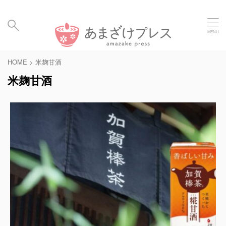
毎日の暮らしに、あまざけと発酵食のメディア | Amaz
ake Hakko Press
HOME
>
米麹甘酒
米麹甘酒