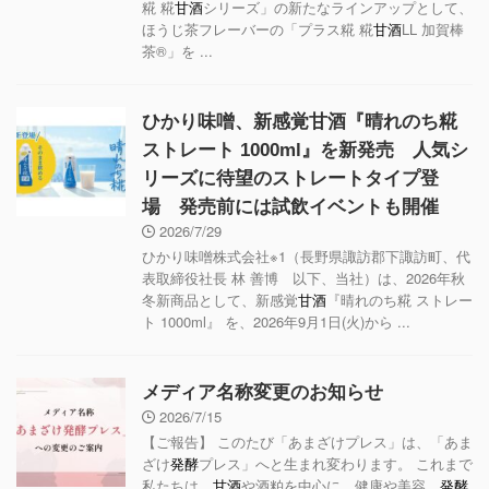
糀 糀
甘酒
シリーズ」の新たなラインアップとして、
ほうじ茶フレーバーの「プラス糀 糀
甘酒
LL 加賀棒
茶®」を ...
ひかり味噌、新感覚甘酒『晴れのち糀
ストレート 1000ml』を新発売 人気シ
リーズに待望のストレートタイプ登
場 発売前には試飲イベントも開催
2026/7/29
ひかり味噌株式会社※1（長野県諏訪郡下諏訪町、代
表取締役社長 林 善博 以下、当社）は、2026年秋
冬新商品として、新感覚
甘酒
『晴れのち糀 ストレー
ト 1000ml』 を、2026年9月1日(火)から ...
メディア名称変更のお知らせ
2026/7/15
【ご報告】 このたび「あまざけプレス」は、「あま
ざけ
発酵
プレス」へと生まれ変わります。 これまで
私たちは、
甘酒
や酒粕を中心に、健康や美容、
発酵