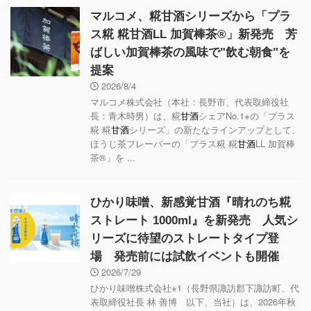
マルコメ、糀甘酒シリーズから「プラ
ス糀 糀甘酒LL 加賀棒茶®」新発売 芳
ばしい加賀棒茶の風味で"飲む朝食"を
提案
2026/8/4
マルコメ株式会社（本社：長野市、代表取締役社
長：青木時男）は、糀
甘酒
シェアNo.1※の「プラス
糀 糀
甘酒
シリーズ」の新たなラインアップとして、
ほうじ茶フレーバーの「プラス糀 糀
甘酒
LL 加賀棒
茶®」を ...
ひかり味噌、新感覚甘酒『晴れのち糀
ストレート 1000ml』を新発売 人気シ
リーズに待望のストレートタイプ登
場 発売前には試飲イベントも開催
2026/7/29
ひかり味噌株式会社※1（長野県諏訪郡下諏訪町、代
表取締役社長 林 善博 以下、当社）は、2026年秋