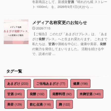
冬新商品として、新感覚
甘酒
『晴れのち糀 ストレー
ト 1000ml』 を、2026年9月1日(火)から ...
メディア名称変更のお知らせ
2026/7/15
【ご報告】 このたび「あまざけプレス」は、「あま
ざけ
発酵
プレス」へと生まれ変わります。 これまで
私たちは、
甘酒
や酒粕を中心に、健康や美容、
発酵
の魅力を発信してまいりました。 活動を続ける中
で、読者の皆 ...
タグ一覧
(233)
(77)
(156)
あまざけ
ご当地あまざけ
健康
(245)
(132)
(92)
(140)
甘酒
発酵
発酵料理
米麹甘酒
(129)
(116)
(122)
美容
飲む点滴
麹