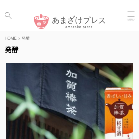
毎日の暮らしに、あまざけと発酵食のメディア | Amaz
ake Hakko Press
HOME
>
発酵
発酵