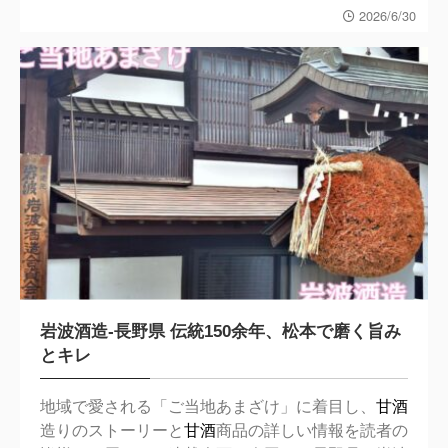
2026/6/30
岩波酒造-長野県 伝統150余年、松本で磨く旨み
とキレ
地域で愛される「ご当地あまざけ」に着目し、
甘酒
造りのストーリーと
甘酒
商品の詳しい情報を読者の