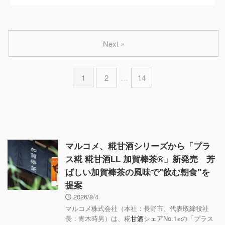
Next »
1
2
…
14
マルコメ、糀甘酒シリーズから「プラ
ス糀 糀甘酒LL 加賀棒茶®」新発売 芳
ばしい加賀棒茶の風味で"飲む朝食"を
提案
2026/8/4
マルコメ株式会社（本社：長野市、代表取締役社
長：青木時男）は、糀
甘酒
シェアNo.1※の「プラス