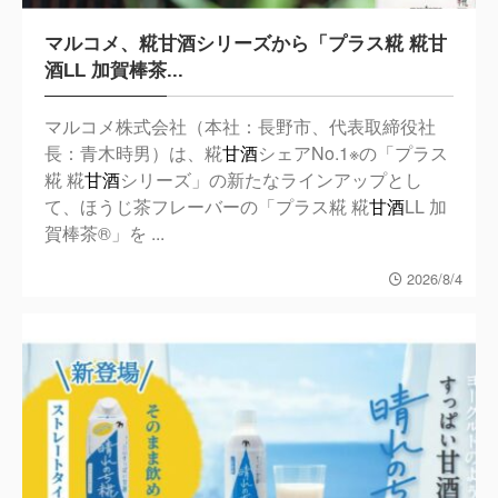
マルコメ、糀甘酒シリーズから「プラス糀 糀甘
酒LL 加賀棒茶...
マルコメ株式会社（本社：長野市、代表取締役社
長：青木時男）は、糀
甘酒
シェアNo.1※の「プラス
糀 糀
甘酒
シリーズ」の新たなラインアップとし
て、ほうじ茶フレーバーの「プラス糀 糀
甘酒
LL 加
賀棒茶®」を ...
2026/8/4