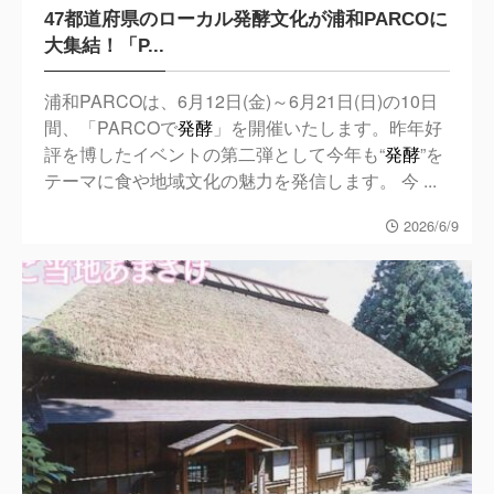
47都道府県のローカル発酵文化が浦和PARCOに
大集結！「P...
浦和PARCOは、6月12日(金)～6月21日(日)の10日
間、「PARCOで
発酵
」を開催いたします。昨年好
評を博したイベントの第二弾として今年も“
発酵
”を
テーマに食や地域文化の魅力を発信します。 今 ...
2026/6/9