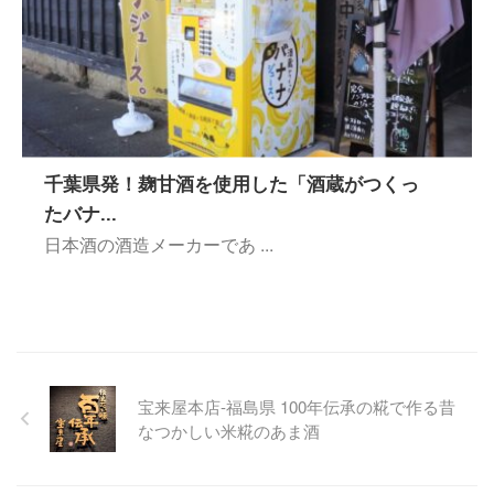
千葉県発！麹甘酒を使用した「酒蔵がつくっ
たバナ...
日本酒の酒造メーカーであ ...
宝来屋本店-福島県 100年伝承の糀で作る昔
なつかしい米糀のあま酒