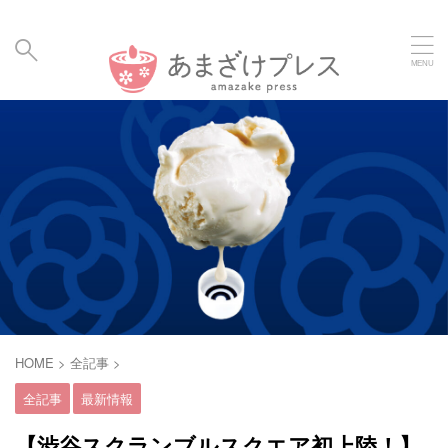
毎日の暮らしに、あまざけと発酵食のメディア | Amaz
ake Hakko Press
HOME
>
全記事
>
全記事
最新情報
【渋谷スクランブルスクエア初上陸！】