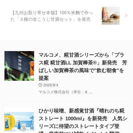
【九州お取り寄せ本舗】100％米麴で作っ
た「３種の全こうじ甘酒セット」を発売
マルコメ、糀甘酒シリーズから「プラ
ス糀 糀甘酒LL 加賀棒茶®」新発売 芳
ばしい加賀棒茶の風味で"飲む朝食"を
提案
2026/8/4
マルコメ株式会社（本社：& ...
ひかり味噌、新感覚甘酒『晴れのち糀
ストレート 1000ml』を新発売 人気シ
リーズに待望のストレートタイプ登