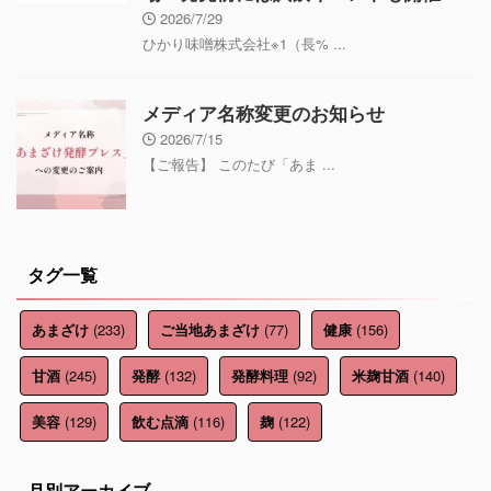
2026/7/29
ひかり味噌株式会社※1（長% ...
メディア名称変更のお知らせ
2026/7/15
【ご報告】 このたび「あま ...
タグ一覧
(233)
(77)
(156)
あまざけ
ご当地あまざけ
健康
(245)
(132)
(92)
(140)
甘酒
発酵
発酵料理
米麹甘酒
(129)
(116)
(122)
美容
飲む点滴
麹