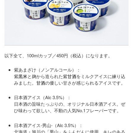
以下全て、100mlカップ／450円（税込）になります。
紫あまざけ（ノンアルコール）：
紫
黒米
と麹から造られた紫
甘酒
をミルクアイスに練り込
みました。
甘酒
の優しい甘さが感じられるアイスです。
日本酒アイス（Alc 3.5%）：
日本酒の旨味たっぷりの、オリジナル日本酒アイス。ぜ
ひ味わって欲しい、不動の人気No.1フレーバーです。
日本酒アイス-男山-（Alc 3.5%）：
北海道・旭川の「男山」をふんだんに使用。キレのある