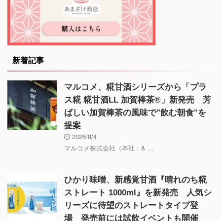
新着記事
マルコメ、糀甘酒シリーズから「プラ
ス糀 糀甘酒LL 加賀棒茶®」新発売 芳
ばしい加賀棒茶の風味で"飲む朝食"を
提案
2026/8/4
マルコメ株式会社（本社：& ...
ひかり味噌、新感覚甘酒『晴れのち糀
ストレート 1000ml』を新発売 人気シ
リーズに待望のストレートタイプ登
場 発売前には試飲イベントも開催