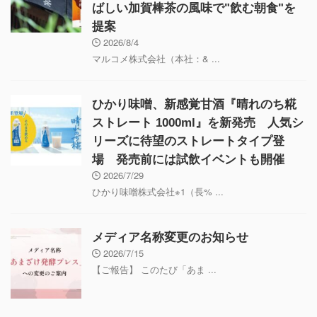
ばしい加賀棒茶の風味で"飲む朝食"を
提案
2026/8/4
マルコメ株式会社（本社：& ...
ひかり味噌、新感覚甘酒『晴れのち糀
ストレート 1000ml』を新発売 人気シ
リーズに待望のストレートタイプ登
場 発売前には試飲イベントも開催
2026/7/29
ひかり味噌株式会社※1（長% ...
メディア名称変更のお知らせ
2026/7/15
【ご報告】 このたび「あま ...