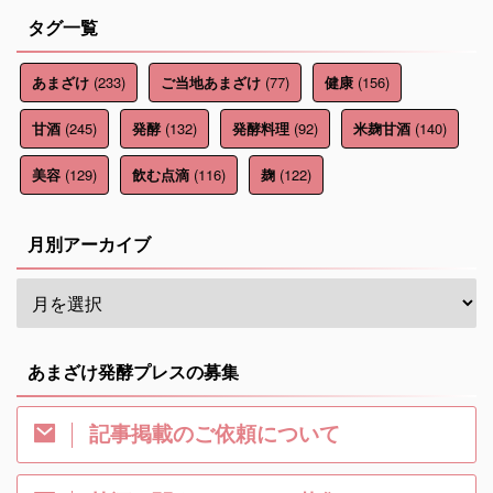
タグ一覧
(233)
(77)
(156)
あまざけ
ご当地あまざけ
健康
(245)
(132)
(92)
(140)
甘酒
発酵
発酵料理
米麹甘酒
(129)
(116)
(122)
美容
飲む点滴
麹
月別アーカイブ
あまざけ発酵プレスの募集
記事掲載のご依頼について