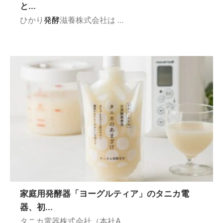
と...
ひかり
発酵
滋養株式会社は ...
家庭用発酵器「ヨーグルティア」のタニカ電
器、初...
タニカ電器株式会社（本社A ...