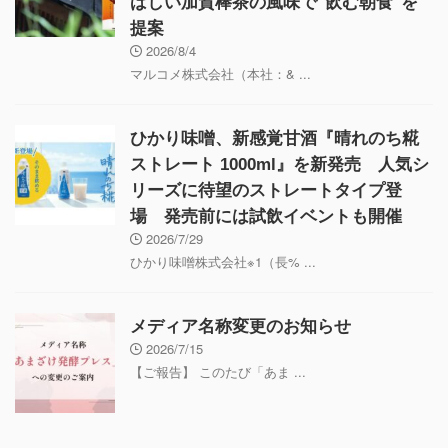
ばしい加賀棒茶の風味で"飲む朝食"を
提案
2026/8/4
マルコメ株式会社（本社：& ...
ひかり味噌、新感覚甘酒『晴れのち糀
ストレート 1000ml』を新発売 人気シ
リーズに待望のストレートタイプ登
場 発売前には試飲イベントも開催
2026/7/29
ひかり味噌株式会社※1（長% ...
メディア名称変更のお知らせ
2026/7/15
【ご報告】 このたび「あま ...