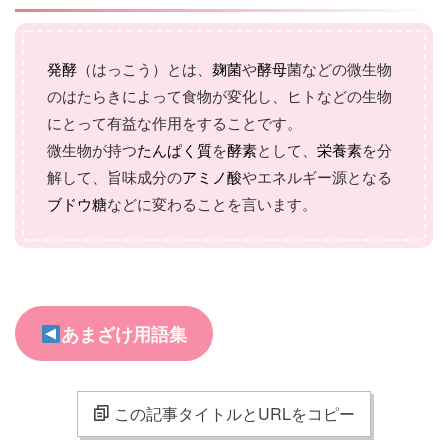
発酵
（はっこう）とは、
麹菌
や
酵母
菌などの微生物
のはたらきによって食物が変化し、ヒトなどの生物
にとって有益な作用をすることです。
微生物が持つ
たんぱく質
を
酵素
として、
栄養素
を分
解して、旨味成分の
アミノ酸
やエネルギー源となる
ブドウ糖
などに変わることを言います。
あまざけ用語集
この記事タイトルとURLをコピー