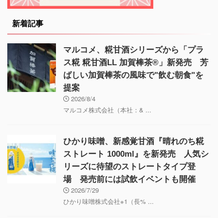
新着記事
マルコメ、糀甘酒シリーズから「プラ
ス糀 糀甘酒LL 加賀棒茶®」新発売 芳
ばしい加賀棒茶の風味で"飲む朝食"を
提案
2026/8/4
マルコメ株式会社（本社：& ...
ひかり味噌、新感覚甘酒『晴れのち糀
ストレート 1000ml』を新発売 人気シ
リーズに待望のストレートタイプ登
場 発売前には試飲イベントも開催
2026/7/29
ひかり味噌株式会社※1（長% ...