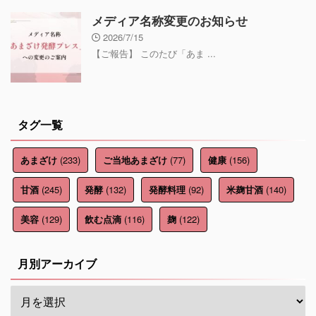
メディア名称変更のお知らせ
2026/7/15
【ご報告】 このたび「あま ...
タグ一覧
(233)
(77)
(156)
あまざけ
ご当地あまざけ
健康
(245)
(132)
(92)
(140)
甘酒
発酵
発酵料理
米麹甘酒
(129)
(116)
(122)
美容
飲む点滴
麹
月別アーカイブ