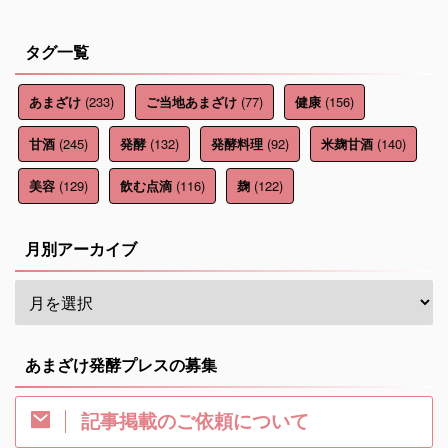
タグ一覧
(233)
(77)
(156)
あまざけ
ご当地あまざけ
健康
(245)
(132)
(92)
(140)
甘酒
発酵
発酵料理
米麹甘酒
(129)
(116)
(122)
美容
飲む点滴
麹
月別アーカイブ
あまざけ発酵プレスの募集
記事掲載のご依頼について