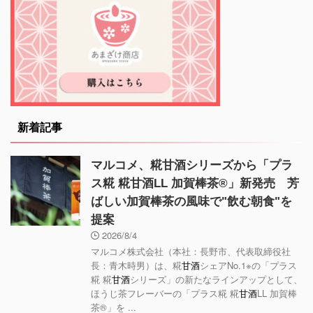
新着記事
マルコメ、糀甘酒シリーズから「プラ
ス糀 糀甘酒LL 加賀棒茶®」新発売 芳
ばしい加賀棒茶の風味で"飲む朝食"を
提案
2026/8/4
マルコメ株式会社（本社：長野市、代表取締役社
長：青木時男）は、糀
甘酒
シェアNo.1※の「プラス
糀 糀
甘酒
シリーズ」の新たなラインアップとして、
ほうじ茶フレーバーの「プラス糀 糀
甘酒
LL 加賀棒
茶®」を ...