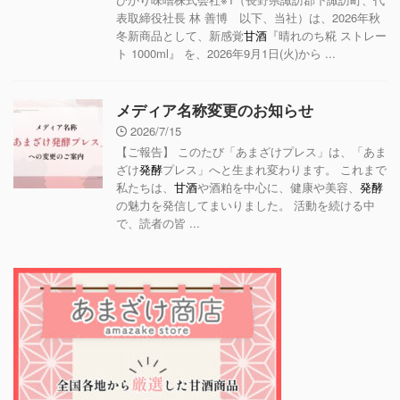
表取締役社長 林 善博 以下、当社）は、2026年秋
冬新商品として、新感覚
甘酒
『晴れのち糀 ストレー
ト 1000ml』 を、2026年9月1日(火)から ...
メディア名称変更のお知らせ
2026/7/15
【ご報告】 このたび「あまざけプレス」は、「あま
ざけ
発酵
プレス」へと生まれ変わります。 これまで
私たちは、
甘酒
や酒粕を中心に、健康や美容、
発酵
の魅力を発信してまいりました。 活動を続ける中
で、読者の皆 ...