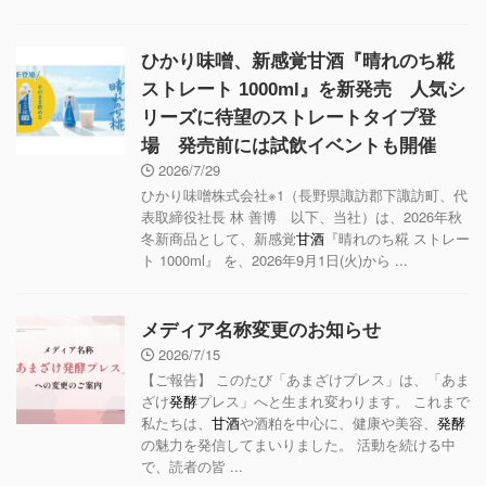
ひかり味噌、新感覚甘酒『晴れのち糀
ストレート 1000ml』を新発売 人気シ
リーズに待望のストレートタイプ登
場 発売前には試飲イベントも開催
2026/7/29
ひかり味噌株式会社※1（長野県諏訪郡下諏訪町、代
表取締役社長 林 善博 以下、当社）は、2026年秋
冬新商品として、新感覚
甘酒
『晴れのち糀 ストレー
ト 1000ml』 を、2026年9月1日(火)から ...
メディア名称変更のお知らせ
2026/7/15
【ご報告】 このたび「あまざけプレス」は、「あま
ざけ
発酵
プレス」へと生まれ変わります。 これまで
私たちは、
甘酒
や酒粕を中心に、健康や美容、
発酵
の魅力を発信してまいりました。 活動を続ける中
で、読者の皆 ...