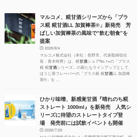
マルコメ、糀甘酒シリーズから「プラ
ス糀 糀甘酒LL 加賀棒茶®」新発売 芳
ばしい加賀棒茶の風味で"飲む朝食"を
提案
2026/8/4
マルコメ株式会社（本社：長野市、代表取締役社
長：青木時男）は、糀
甘酒
シェアNo.1※の「プラス
糀 糀
甘酒
シリーズ」の新たなラインアップとして、
ほうじ茶フレーバーの「プラス糀 糀
甘酒
LL 加賀棒
茶®」を ...
ひかり味噌、新感覚甘酒『晴れのち糀
ストレート 1000ml』を新発売 人気シ
リーズに待望のストレートタイプ登
場 発売前には試飲イベントも開催
2026/7/29
ひかり味噌株式会社※1（長野県諏訪郡下諏訪町、代