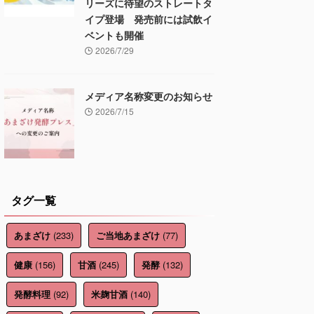
リーズに待望のストレートタ
イプ登場 発売前には試飲イ
ベントも開催
2026/7/29
メディア名称変更のお知らせ
2026/7/15
タグ一覧
(233)
(77)
あまざけ
ご当地あまざけ
(156)
(245)
(132)
健康
甘酒
発酵
(92)
(140)
発酵料理
米麹甘酒