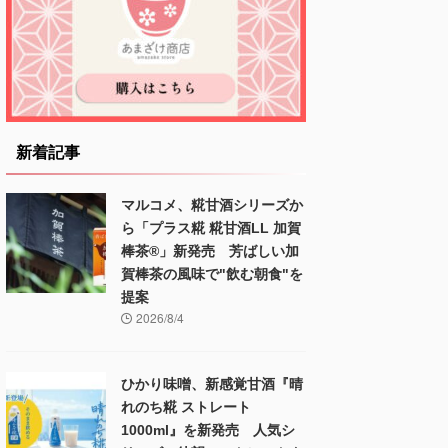
新着記事
マルコメ、糀甘酒シリーズか
ら「プラス糀 糀甘酒LL 加賀
棒茶®」新発売 芳ばしい加
賀棒茶の風味で"飲む朝食"を
提案
2026/8/4
ひかり味噌、新感覚甘酒『晴
れのち糀 ストレート
1000ml』を新発売 人気シ