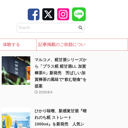
体験する
記事掲載のご依頼につい
て
マルコメ、糀甘酒シリーズか
ら「プラス糀 糀甘酒LL 加賀
棒茶®」新発売 芳ばしい加
賀棒茶の風味で"飲む朝食"を
提案
2026/8/4
ひかり味噌、新感覚甘酒『晴
れのち糀 ストレート
1000ml』を新発売 人気シ