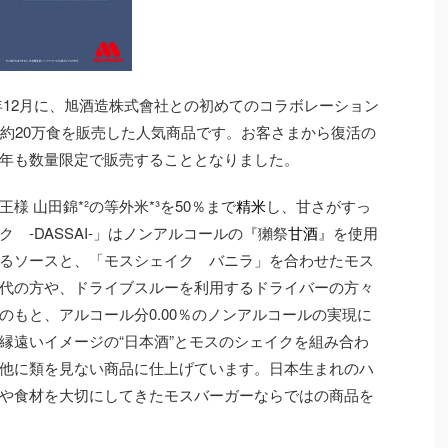
は昨年12月に、旭酒造株式會社との初めてのコラボレーション
で約20万食を販売した人気商品です。お客さまから復活の
年も数量限定で販売することとなりました。
様 山田錦*²の等外米*³を50％まで
精米
し、甘さがすっ
 -DASSAI-」はノンアルコールの『獺祭
甘酒
』を使用
るソースと、「モスシェイク バニラ」を合わせたモス
代の方や、ドライブスルーを利用するドライバーの方々
のもと、アルコール分0.00％のノンアルコールの実現に
縁遠いイメージの“日本酒”とモスのシェイクを組み合わ
他に類を見ない商品に仕上げています。日本生まれのハ
や食材を大切にしてきたモスバーガーならではの商品を