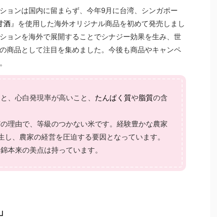
ションは国内に留まらず、今年9月に台湾、シンガポー
甘酒
』を使用した海外オリジナル商品を初めて発売しまし
ションを海外で展開することでシナジー効果を生み、世
の商品として注目を集めました。今後も商品やキャンペ
。
こと、心白発現率が高いこと、
たんぱく質
や
脂質
の含
などの理由で、等級のつかない米です。経験豊かな農家
発生し、農家の経営を圧迫する要因となっています。
田錦本来の美点は持っています。
-」