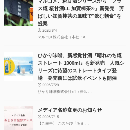
マルコメ、糀甘酒シリーズから「プラ
ス糀 糀甘酒LL 加賀棒茶®」新発売 芳
ばしい加賀棒茶の風味で"飲む朝食"を
提案
2026/8/4
マルコメ株式会社（本社：& ...
ひかり味噌、新感覚甘酒『晴れのち糀
ストレート 1000ml』を新発売 人気シ
リーズに待望のストレートタイプ登
場 発売前には試飲イベントも開催
2026/7/29
ひかり味噌株式会社※1（長% ...
メディア名称変更のお知らせ
2026/7/15
【ご報告】 このたび「あま ...