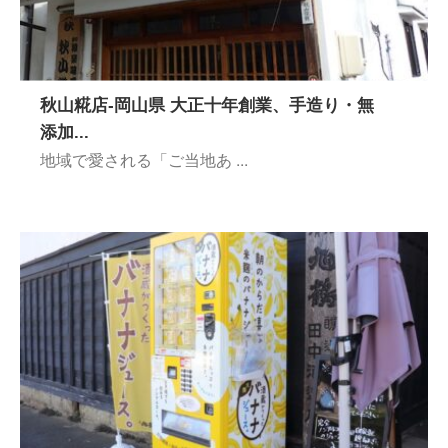
秋⼭糀店-岡山県 ⼤正⼗年創業、⼿造り・無
添加...
地域で愛される「ご当地あ ...