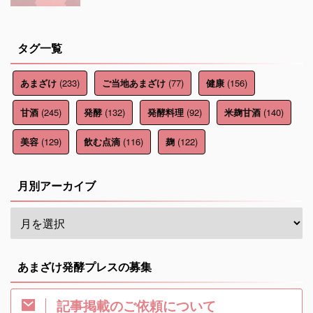
タグ一覧
(233)
(77)
(156)
あまざけ
ご当地あまざけ
健康
(245)
(132)
(92)
(140)
甘酒
発酵
発酵料理
米麹甘酒
(129)
(116)
(122)
美容
飲む点滴
麹
月別アーカイブ
あまざけ発酵プレスの募集
記事掲載のご依頼について