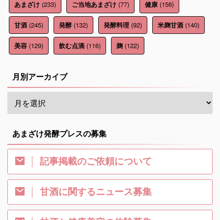
(233)
(77)
(156)
あまざけ
ご当地あまざけ
健康
(245)
(132)
(92)
(140)
甘酒
発酵
発酵料理
米麹甘酒
(129)
(116)
(122)
美容
飲む点滴
麹
月別アーカイブ
あまざけ発酵プレスの募集
記事掲載のご依頼について
甘酒に関するニュース募集