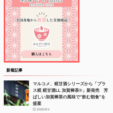
新着記事
マルコメ、糀甘酒シリーズから「プラ
ス糀 糀甘酒LL 加賀棒茶®」新発売 芳
ばしい加賀棒茶の風味で"飲む朝食"を
提案
2026/8/4