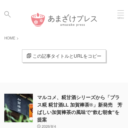
毎日の暮らしに、あまざけと発酵食のメディア | Amaz
ake Hakko Press
HOME
>
この記事タイトルとURLをコピー
マルコメ、糀甘酒シリーズから「プラ
ス糀 糀甘酒LL 加賀棒茶®」新発売 芳
ばしい加賀棒茶の風味で"飲む朝食"を
提案
2026/8/4