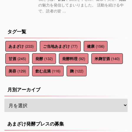
の魅力を発信してまいりました。 活動を続ける中
で、読者の皆 ...
タグ一覧
(233)
(77)
(156)
あまざけ
ご当地あまざけ
健康
(245)
(132)
(92)
(140)
甘酒
発酵
発酵料理
米麹甘酒
(129)
(116)
(122)
美容
飲む点滴
麹
月別アーカイブ
あまざけ発酵プレスの募集