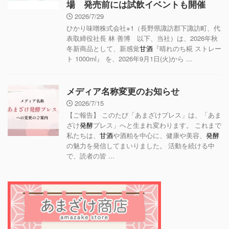
場 発売前には試飲イベントも開催
2026/7/29
ひかり味噌株式会社※1（長野県諏訪郡下諏訪町、代
表取締役社長 林 善博 以下、当社）は、2026年秋
冬新商品として、新感覚
甘酒
『晴れのち糀 ストレー
ト 1000ml』 を、2026年9月1日(火)から ...
メディア名称変更のお知らせ
2026/7/15
【ご報告】 このたび「あまざけプレス」は、「あま
ざけ
発酵
プレス」へと生まれ変わります。 これまで
私たちは、
甘酒
や酒粕を中心に、健康や美容、
発酵
の魅力を発信してまいりました。 活動を続ける中
で、読者の皆 ...