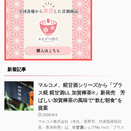
新着記事
マルコメ、糀甘酒シリーズから「プラ
ス糀 糀甘酒LL 加賀棒茶®」新発売 芳
ばしい加賀棒茶の風味で"飲む朝食"を
提案
2026/8/4
マルコメ株式会社（本社：長野市、代表取締役社
長：青木時男）は、糀
甘酒
シェアNo.1※の「プラス