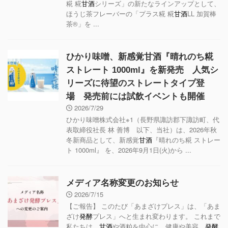
糀 糀
甘酒
シリーズ」の新たなラインアップとして、
ほうじ茶フレーバーの「プラス糀 糀
甘酒
LL 加賀棒
茶®」を ...
ひかり味噌、新感覚甘酒『晴れのち糀
ストレート 1000ml』を新発売 人気シ
リーズに待望のストレートタイプ登
場 発売前には試飲イベントも開催
2026/7/29
ひかり味噌株式会社※1（長野県諏訪郡下諏訪町、代
表取締役社長 林 善博 以下、当社）は、2026年秋
冬新商品として、新感覚
甘酒
『晴れのち糀 ストレー
ト 1000ml』 を、2026年9月1日(火)から ...
メディア名称変更のお知らせ
2026/7/15
【ご報告】 このたび「あまざけプレス」は、「あま
ざけ
発酵
プレス」へと生まれ変わります。 これまで
私たちは、
甘酒
や酒粕を中心に、健康や美容、
発酵