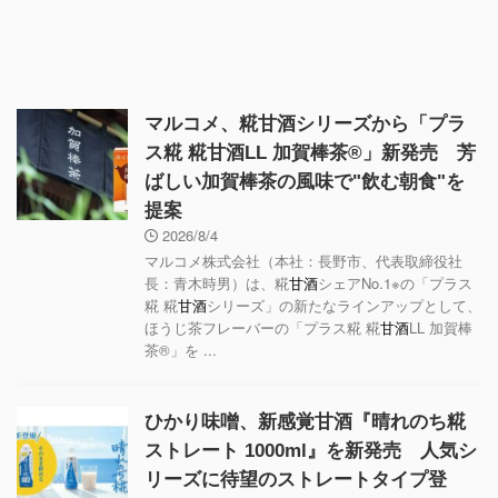
マルコメ、糀甘酒シリーズから「プラ
ス糀 糀甘酒LL 加賀棒茶®」新発売 芳
ばしい加賀棒茶の風味で"飲む朝食"を
提案
2026/8/4
マルコメ株式会社（本社：長野市、代表取締役社
長：青木時男）は、糀
甘酒
シェアNo.1※の「プラス
糀 糀
甘酒
シリーズ」の新たなラインアップとして、
ほうじ茶フレーバーの「プラス糀 糀
甘酒
LL 加賀棒
茶®」を ...
ひかり味噌、新感覚甘酒『晴れのち糀
ストレート 1000ml』を新発売 人気シ
リーズに待望のストレートタイプ登