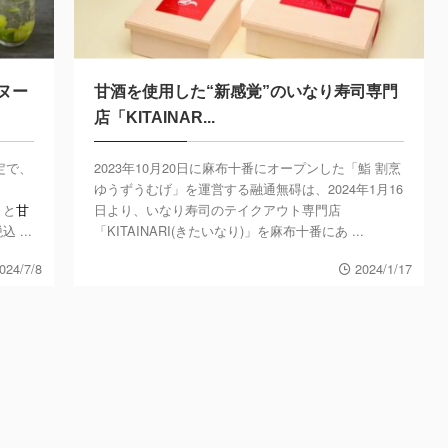
ヌー
甘酒を使用した“新感覚”のいなり寿司専門
店「KITAINAR...
定で、
2023年10月20日に麻布十番にオープンした「鮨 割烹
ゆうずうむげ」を運営する融通無碍は、2024年1月16
トと
甘
日より、いなり寿司のテイクアウト専門店
 ...
「KITAINARI(きたいなり)」を麻布十番にあ ...
024/7/8
2024/1/17