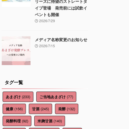
リーズに待望のストレートタ
イプ登場 発売前には試飲イ
ベントも開催
2026/7/29
メディア名称変更のお知らせ
2026/7/15
タグ一覧
(233)
(77)
あまざけ
ご当地あまざけ
(156)
(245)
(132)
健康
甘酒
発酵
(92)
(140)
発酵料理
米麹甘酒