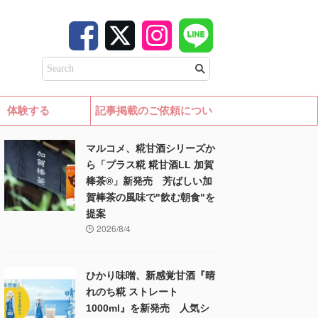
体験する
記事掲載のご依頼につい
て
マルコメ、糀甘酒シリーズか
ら「プラス糀 糀甘酒LL 加賀
棒茶®」新発売 芳ばしい加
賀棒茶の風味で"飲む朝食"を
提案
2026/8/4
ひかり味噌、新感覚甘酒『晴
れのち糀 ストレート
1000ml』を新発売 人気シ