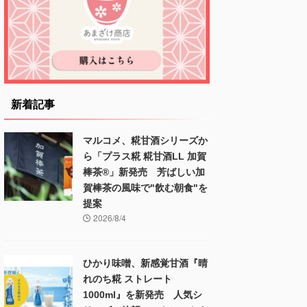
新着記事
マルコメ、糀甘酒シリーズか
ら「プラス糀 糀甘酒LL 加賀
棒茶®」新発売 芳ばしい加
賀棒茶の風味で"飲む朝食"を
提案
2026/8/4
ひかり味噌、新感覚甘酒『晴
れのち糀 ストレート
1000ml』を新発売 人気シ