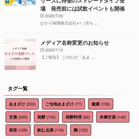
リーズに待望のストレートタイプ登
場 発売前には試飲イベントも開催
2026/7/29
ひかり味噌株式会社※1（長% ...
メディア名称変更のお知らせ
2026/7/15
【ご報告】 このたび「あま ...
タグ一覧
(233)
(77)
(156)
あまざけ
ご当地あまざけ
健康
(245)
(132)
(92)
(140)
甘酒
発酵
発酵料理
米麹甘酒
(129)
(116)
(122)
美容
飲む点滴
麹