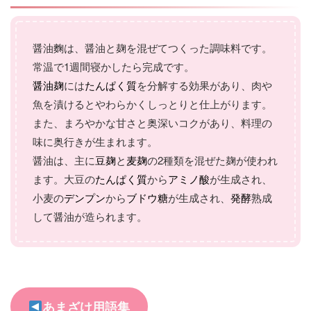
醤油麴は、醤油と麹を混ぜてつくった調味料です。
常温で1週間寝かしたら完成です。
醤油麹
には
たんぱく質
を分解する効果があり、肉や
魚を漬けるとやわらかくしっとりと仕上がります。
また、まろやかな甘さと奥深いコクがあり、料理の
味に奥行きが生まれます。
醤油は、主に
豆麹
と
麦麹
の2種類を混ぜた麹が使われ
ます。大豆の
たんぱく質
から
アミノ酸
が生成され、
小麦の
デンプン
から
ブドウ糖
が生成され、
発酵
熟成
して醤油が造られます。
あまざけ用語集