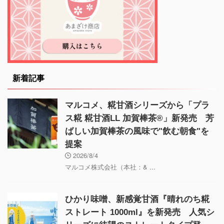
新着記事
マルコメ、糀甘酒シリーズから「プラ
ス糀 糀甘酒LL 加賀棒茶®」新発売 芳
ばしい加賀棒茶の風味で"飲む朝食"を
提案
2026/8/4
マルコメ株式会社（本社：& ...
ひかり味噌、新感覚甘酒『晴れのち糀
ストレート 1000ml』を新発売 人気シ