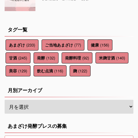
タグ一覧
(233)
(77)
(156)
あまざけ
ご当地あまざけ
健康
(245)
(132)
(92)
(140)
甘酒
発酵
発酵料理
米麹甘酒
(129)
(116)
(122)
美容
飲む点滴
麹
月別アーカイブ
あまざけ発酵プレスの募集