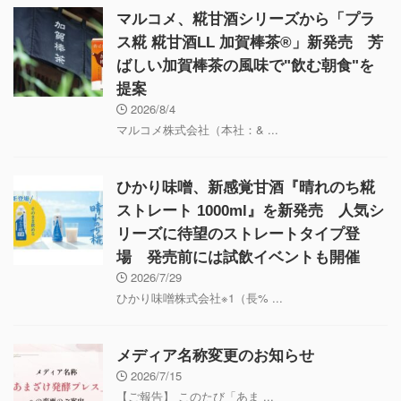
マルコメ、糀甘酒シリーズから「プラ
ス糀 糀甘酒LL 加賀棒茶®」新発売 芳
ばしい加賀棒茶の風味で"飲む朝食"を
提案
2026/8/4
マルコメ株式会社（本社：& ...
ひかり味噌、新感覚甘酒『晴れのち糀
ストレート 1000ml』を新発売 人気シ
リーズに待望のストレートタイプ登
場 発売前には試飲イベントも開催
2026/7/29
ひかり味噌株式会社※1（長% ...
メディア名称変更のお知らせ
2026/7/15
【ご報告】 このたび「あま ...