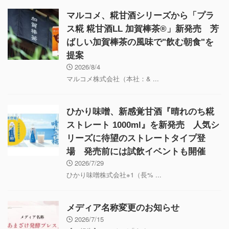
マルコメ、糀甘酒シリーズから「プラ
ス糀 糀甘酒LL 加賀棒茶®」新発売 芳
ばしい加賀棒茶の風味で"飲む朝食"を
提案
2026/8/4
マルコメ株式会社（本社：& ...
ひかり味噌、新感覚甘酒『晴れのち糀
ストレート 1000ml』を新発売 人気シ
リーズに待望のストレートタイプ登
場 発売前には試飲イベントも開催
2026/7/29
ひかり味噌株式会社※1（長% ...
メディア名称変更のお知らせ
2026/7/15