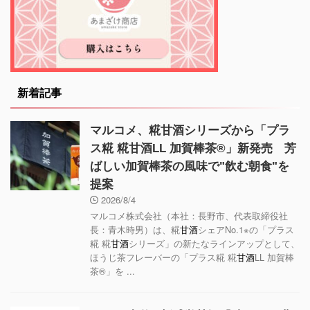
新着記事
マルコメ、糀甘酒シリーズから「プラ
ス糀 糀甘酒LL 加賀棒茶®」新発売 芳
ばしい加賀棒茶の風味で"飲む朝食"を
提案
2026/8/4
マルコメ株式会社（本社：長野市、代表取締役社
長：青木時男）は、糀
甘酒
シェアNo.1※の「プラス
糀 糀
甘酒
シリーズ」の新たなラインアップとして、
ほうじ茶フレーバーの「プラス糀 糀
甘酒
LL 加賀棒
茶®」を ...