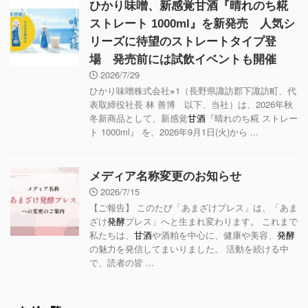
ひかり味噌、新感覚甘酒『晴れのち糀
ストレート 1000ml』を新発売 人気シ
リーズに待望のストレートタイプ登
場 発売前には試飲イベントも開催
2026/7/29
ひかり味噌株式会社※1（長野県諏訪郡下諏訪町、代
表取締役社長 林 善博 以下、当社）は、2026年秋
冬新商品として、新感覚
甘酒
『晴れのち糀 ストレー
ト 1000ml』 を、2026年9月1日(火)から ...
メディア名称変更のお知らせ
2026/7/15
【ご報告】 このたび「あまざけプレス」は、「あま
ざけ
発酵
プレス」へと生まれ変わります。 これまで
私たちは、
甘酒
や酒粕を中心に、健康や美容、
発酵
の魅力を発信してまいりました。 活動を続ける中
で、読者の皆 ...