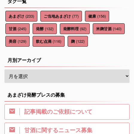
タグ一覧
(233)
(77)
(156)
あまざけ
ご当地あまざけ
健康
(245)
(132)
(92)
(140)
甘酒
発酵
発酵料理
米麹甘酒
(129)
(116)
(122)
美容
飲む点滴
麹
月別アーカイブ
あまざけ発酵プレスの募集
記事掲載のご依頼について
甘酒に関するニュース募集