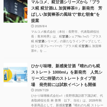
マルコメ、糀甘酒シリーズから「プラ
ス糀 糀甘酒LL 加賀棒茶®」新発売 芳
ばしい加賀棒茶の風味で"飲む朝食"を
提案
2026/8/4
マルコメ株式会社（本社：長野市、代表取締役社
長：青木時男）は、糀
甘酒
シェアNo.1※の「プラス
糀 糀
甘酒
シリーズ」の新たなラインアップとして、
ほうじ茶フレーバーの「プラス糀 糀
甘酒
LL 加賀棒
茶®」を ...
ひかり味噌、新感覚甘酒『晴れのち糀
ストレート 1000ml』を新発売 人気シ
リーズに待望のストレートタイプ登
場 発売前には試飲イベントも開催
2026/7/29
ひかり味噌株式会社※1（長野県諏訪郡下諏訪町、代
表取締役社長 林 善博 以下、当社）は、2026年秋
冬新商品として、新感覚
甘酒
『晴れのち糀 ストレー